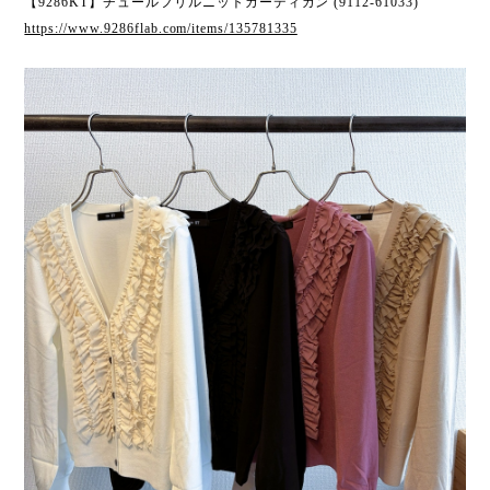
【9286KT】チュールフリルニットカーディガン (9112-61033)
https://www.9286flab.com/items/135781335