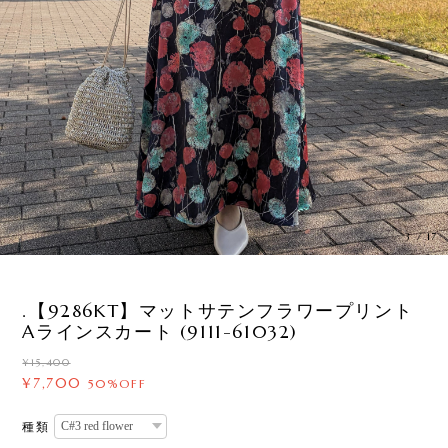
3
/
17
.【9286KT】マットサテンフラワープリント
Aラインスカート (9111-61032)
¥15,400
¥7,700
50%OFF
種類