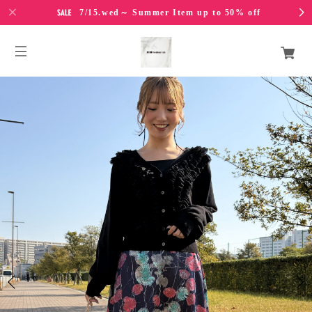
7/15.wed～ Summer Item up to 50% off