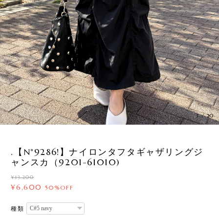
3
/
20
.【N°9286!】ナイロンタフタギャザリングジ
ャンスカ（9201-61010)
¥13,200
¥6,600
50%OFF
種類