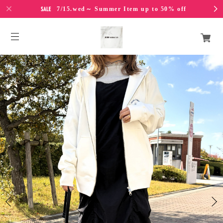
7/15.wed～ Summer Item up to 50% off