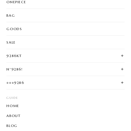
ONEPIECE
BAG
GOODS
SALE
9286KT
N°9286!
○○○9286
GUIDE
HOME
ABOUT
BLOG