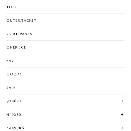
TOPS
OUTER/JACKET
SKIRT/PANTS
ONEPIECE
BAG
GOODS
SALE
9286KT
N°9286!
○○○9286