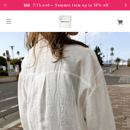
7/15.wed～ Summer Item up to 50% off