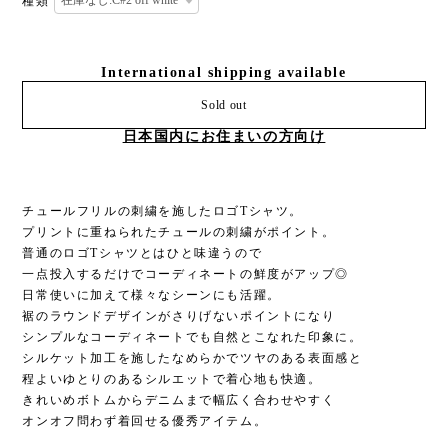
種類
International shipping available
Sold out
日本国内にお住まいの方向け
チュールフリルの刺繍を施したロゴTシャツ。
プリントに重ねられたチュールの刺繍がポイント。
普通のロゴTシャツとはひと味違うので
一点投入するだけでコーディネートの鮮度がアップ◎
日常使いに加えて様々なシーンにも活躍。
裾のラウンドデザインがさりげないポイントになり
シンプルなコーディネートでも自然とこなれた印象に。
シルケット加工を施したなめらかでツヤのある表面感と
程よいゆとりのあるシルエットで着心地も快適。
きれいめボトムからデニムまで幅広く合わせやすく
オンオフ問わず着回せる優秀アイテム。