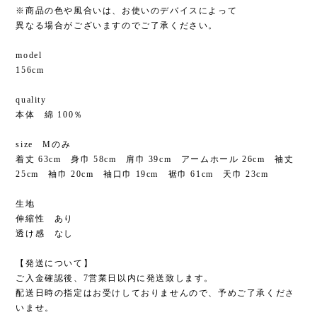
※商品の色や風合いは、お使いのデバイスによって
異なる場合がございますのでご了承ください。
model
156cm
quality
本体 綿 100％
size Mのみ
着丈 63cm 身巾 58cm 肩巾 39cm アームホール 26cm 袖丈
25cm 袖巾 20cm 袖口巾 19cm 裾巾 61cm 天巾 23cm
生地
伸縮性 あり
透け感 なし
【発送について】
ご入金確認後、7営業日以内に発送致します。
配送日時の指定はお受けしておりませんので、予めご了承くださ
いませ。