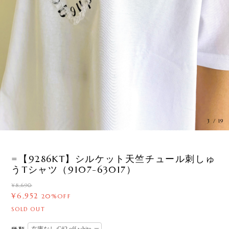
3
/
19
=【9286KT】シルケット天竺チュール刺しゅ
うTシャツ（9107-63017）
¥8,690
¥6,952
20%OFF
SOLD OUT