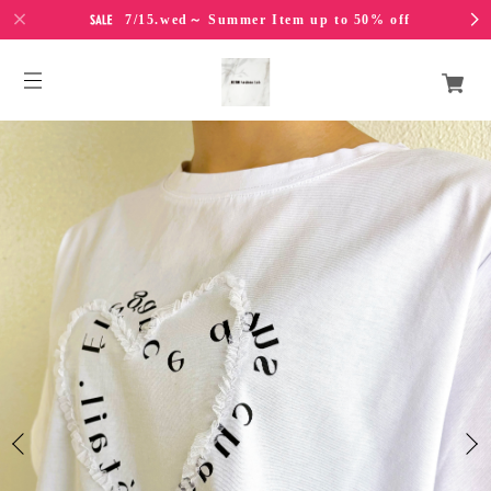
7/15.wed～ Summer Item up to 50% off