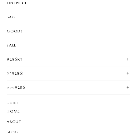
ONEPIECE
BAG
GOODS
SALE
9286KT
N°9286!
○○○9286
GUIDE
HOME
ABOUT
BLOG