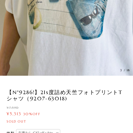
3
/
18
【N°9286!】21s度詰め天竺フォトプリントT
シャツ（9207-63018)
¥7,590
¥5,313
30%OFF
SOLD OUT