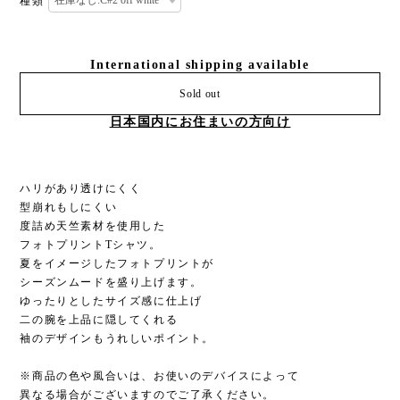
種類
International shipping available
Sold out
日本国内にお住まいの方向け
ハリがあり透けにくく
型崩れもしにくい
度詰め天竺素材を使用した
フォトプリントTシャツ。
夏をイメージしたフォトプリントが
シーズンムードを盛り上げます。
ゆったりとしたサイズ感に仕上げ
二の腕を上品に隠してくれる
袖のデザインもうれしいポイント。
※商品の色や風合いは、お使いのデバイスによって
異なる場合がございますのでご了承ください。