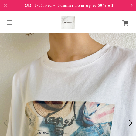
7/15.wed～ Summer Item up to 50% off