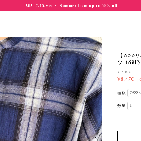
7/15.wed～ Summer Item up to 50% off
【○○○
ツ (881
¥12,100
¥8,470
3
種類
数量