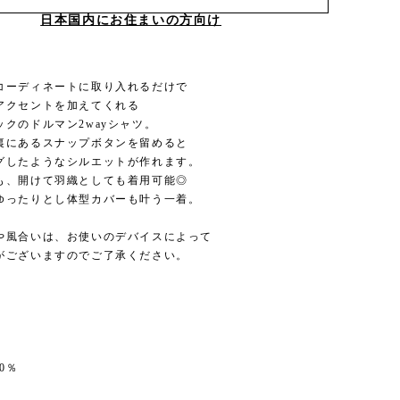
日本国内にお住まいの方向け
コーディネートに取り入れるだけで
アクセントを加えてくれる
ックのドルマン2wayシャツ。
裏にあるスナップボタンを留めると
グしたようなシルエットが作れます。
も、開けて羽織としても着用可能◎
ゆったりとし体型カバーも叶う一着。
や風合いは、お使いのデバイスによって
がございますのでご了承ください。
0％