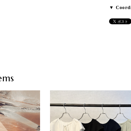
▼ Coordi
ems