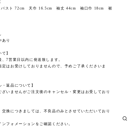
E
 バスト 72cm 天巾 16.5cm 袖丈 44cm 袖口巾 18cm 裾
し
やあり
いて】
後、7営業日以内に発送致します。
指定はお受けしておりませんので、予めご了承くださいま
ル・返品について】
ございませんがご注文後のキャンセル・変更はお受しており
・交換につきましては、不良品のみとさせていただいており
インフォメーションをご確認ください。