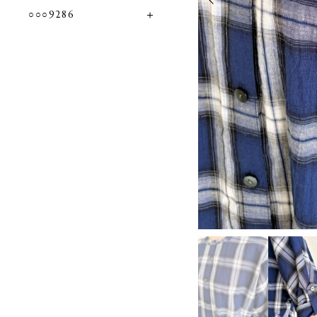
○○○9286