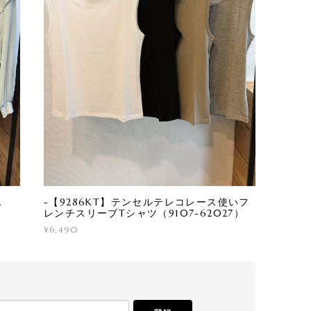
ス
-【9286KT】テンセルテレコレース使いフ
レンチスリーブTシャツ（9107-62027）
¥6,490