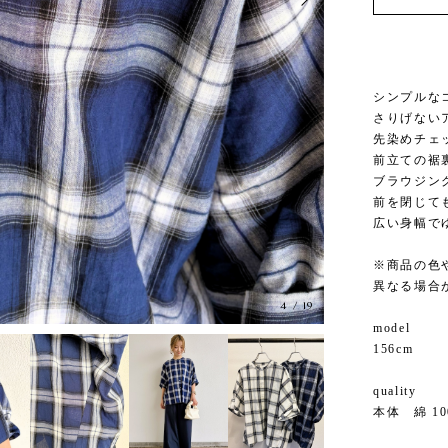
シンプルな
さりげない
先染めチェ
前立ての裾
ブラウジン
前を閉じて
広い身幅で
※商品の色
異なる場合
4
/
19
model
156cm
quality
本体 綿 10