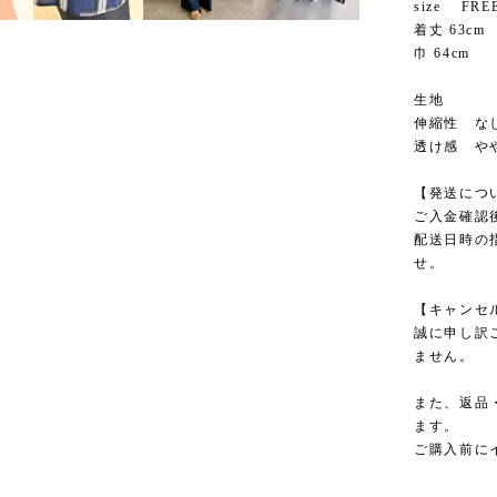
size FRE
着丈 63cm
巾 64cm
生地
伸縮性 な
透け感 や
【発送につ
ご入金確認
配送日時の
せ。
【キャンセ
誠に申し訳
ません。
また、返品
ます。
ご購入前に