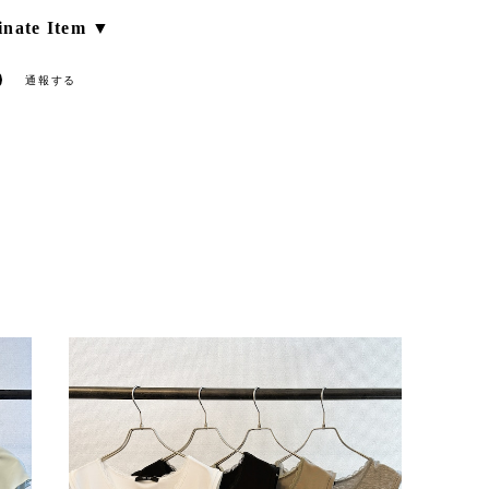
nate Item ▼
通報する