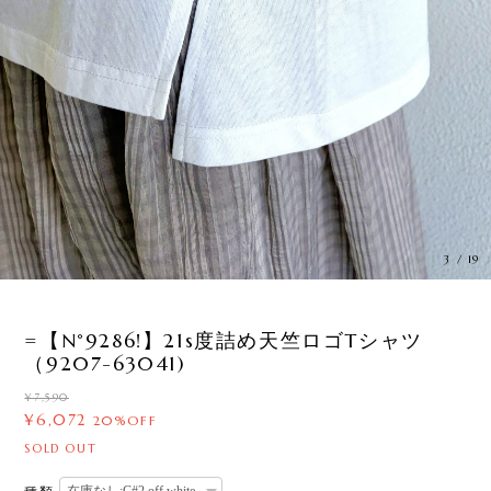
3
/
19
=【N°9286!】21s度詰め天竺ロゴTシャツ
（9207-63041)
¥7,590
¥6,072
20%OFF
SOLD OUT