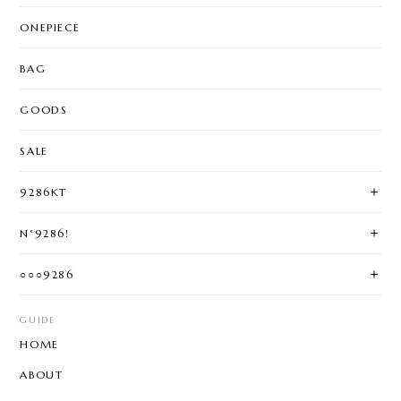
ONEPIECE
BAG
GOODS
SALE
9286KT
N°9286!
○○○9286
GUIDE
HOME
ABOUT