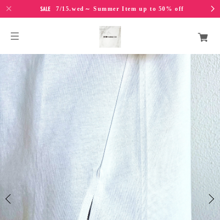
7/15.wed～ Summer Item up to 50% off