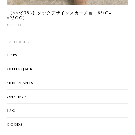
.【○○○9286】タックデザインスカーチョ（8810-
62500)
¥7,700
CATEGORIES
TOPS
OUTER/JACKET
SKIRT/PANTS
ONEPIECE
BAG
GOODS