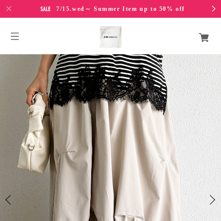
7/15.wed～ Summer Item up to 50% off