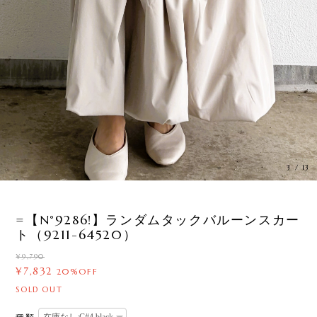
3
/
13
=【N°9286!】ランダムタックバルーンスカー
ト（9211-64520）
¥9,790
¥7,832
20%OFF
SOLD OUT