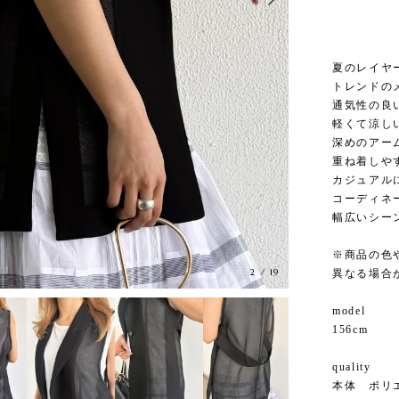
夏のレイヤ
トレンドの
通気性の良
軽くて涼し
深めのアー
重ね着しや
カジュアル
コーディネ
幅広いシー
※商品の色
3
/
19
異なる場合
model
156cm
quality
本体 ポリエ