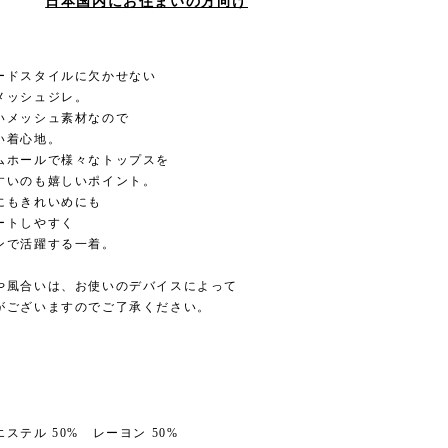
日本国内にお住まいの方向け
ードスタイルに欠かせない
メッシュジレ。
いメッシュ素材なので
い着心地。
ムホールで様々なトップスを
すいのも嬉しいポイント。
にもきれいめにも
ートしやすく
ンで活躍する一着。
や風合いは、お使いのデバイスによって
がございますのでご了承ください。
ステル 50% レーヨン 50%