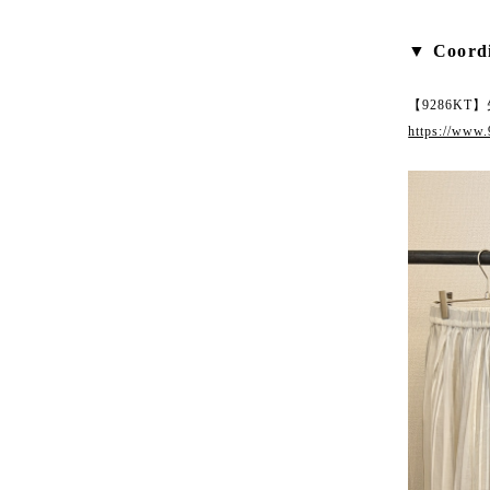
▼ Coordi
【9286KT
https://www