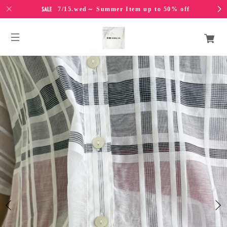
7/15.wed～ Summer Item up to 50% off