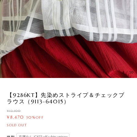
3
/
20
【9286KT】先染めストライプ＆チェックブ
ラウス（9113-64015）
¥12,100
¥8,470
30%OFF
SOLD OUT