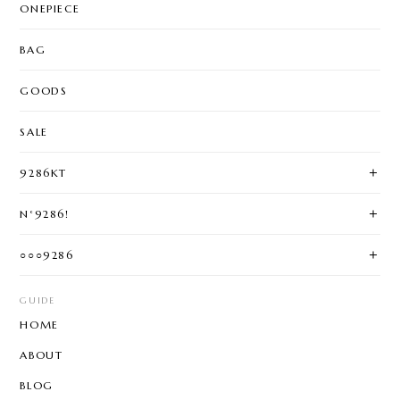
ONEPIECE
BAG
GOODS
SALE
9286KT
N°9286!
○○○9286
GUIDE
HOME
ABOUT
BLOG