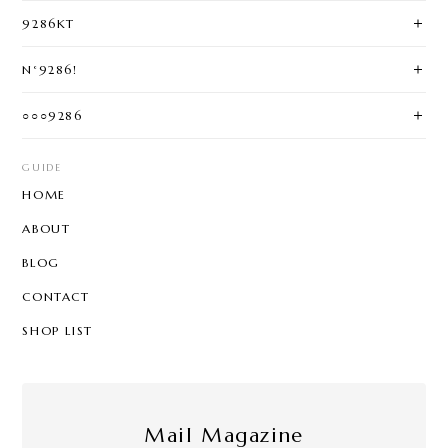
9286KT
N°9286!
○○○9286
GUIDE
HOME
ABOUT
BLOG
CONTACT
SHOP LIST
Mail Magazine