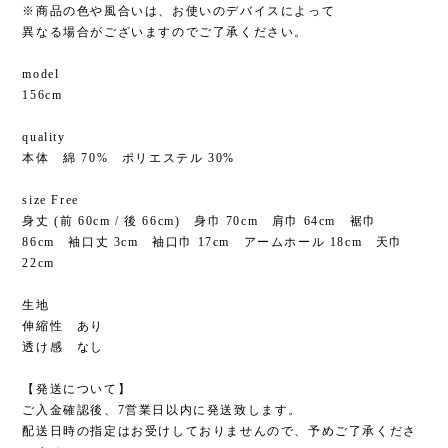
※商品の色や風合いは、お使いのデバイスによって
異なる場合がございますのでご了承ください。
model
156cm
quality
本体 綿 70% ポリエステル 30%
size Free
身丈 (前 60cm / 後 66cm) 身巾 70cm 肩巾 64cm 裾巾
86cm 袖口丈 3cm 袖口巾 17cm アームホール 18cm 天巾
22cm
生地
伸縮性 あり
透け感 なし
【発送について】
ご入金確認後、7営業日以内に発送致します。
配送日時の指定はお受けしておりませんので、予めご了承くださ