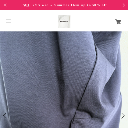
7/15.wed～ Summer Item up to 50% off