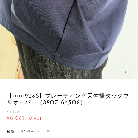
6
/
19
【○○○9286】プレーティング天竺裾タックプ
ルオーバー（8807-64508）
¥8,690
¥6,083
30%OFF
種類