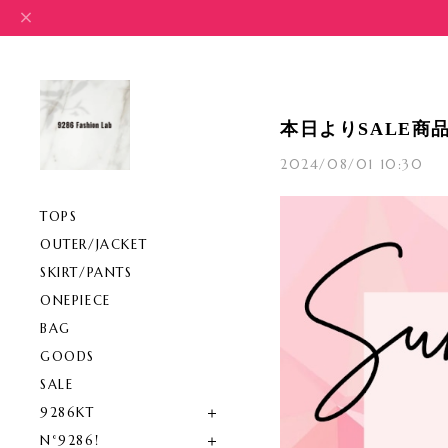
本日よりSALE商
2024/08/01 10:30
TOPS
OUTER/JACKET
SKIRT/PANTS
ONEPIECE
BAG
GOODS
SALE
9286KT
N°9286!