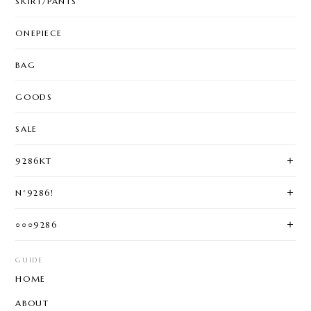
SKIRT/PANTS
ONEPIECE
BAG
GOODS
SALE
9286KT
N°9286!
○○○9286
GUIDE
HOME
ABOUT