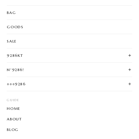
BAG
GOODS
SALE
9286KT
N°9286!
○○○9286
GUIDE
HOME
ABOUT
BLOG