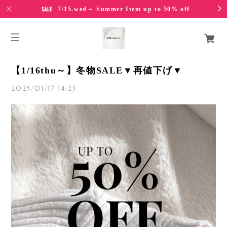
7/15.wed～ Summer Item up to 50% off
【1/16thu～】冬物SALE▼再値下げ▼
2025/01/17 14:23