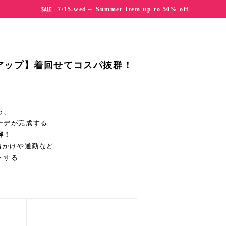
7/15.wed～ Summer Item up to 50% off
アップ】着回せてコスパ抜群！
ら、
ーデが完成する
解！
、お出かけや通勤など
トする
！